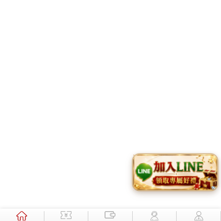
MLB美國職
亞特蘭大勇士隊 Ａ
6.
「馬林魚」為中文
國起落，英雄，等你歸來！不過舉凡與美國大聯盟(MLB)相關之遊戲, 現
關於我們
最新消息
產品案例
iw