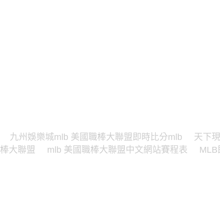
九州娛樂城mlb 美國職棒大聯盟即時比分mlb
天下現
棒大聯盟
mlb 美國職棒大聯盟中文網站賽程表
ML