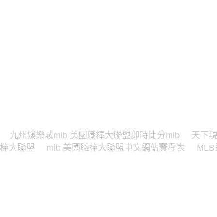
九州娛樂城mlb 美國職棒大聯盟即時比分mlb
天下現
棒大聯盟
mlb 美國職棒大聯盟中文網站賽程表
ML