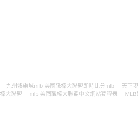
九州娛樂城mlb 美國職棒大聯盟即時比分mlb
天下現
棒大聯盟
mlb 美國職棒大聯盟中文網站賽程表
ML