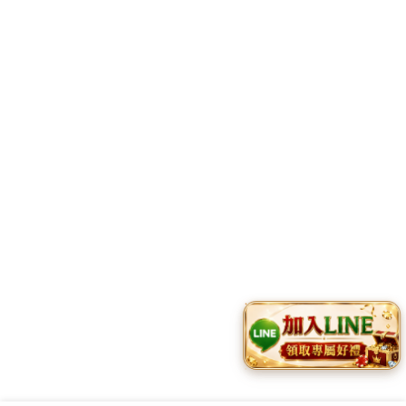
詢問內容：
*
不過舉凡與美國大聯盟(MLB)相關之遊戲, 現實球員及隊伍都歡迎哈啦討
關於我們
最新消息
產品案例
iw