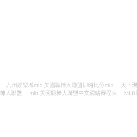
九州娛樂城mlb 美國職棒大聯盟即時比分mlb
天下現
棒大聯盟
mlb 美國職棒大聯盟中文網站賽程表
ML